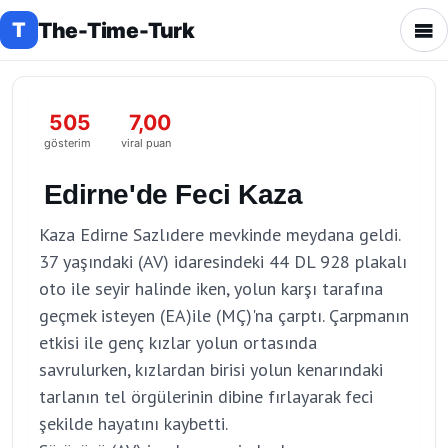
The-Time-Turk
T
505
7,00
gösterim
viral puan
Edirne'de Feci Kaza
Kaza Edirne Sazlıdere mevkinde meydana geldi.
37 yaşındaki (AV) idaresindeki 44 DL 928 plakalı
oto ile seyir halinde iken, yolun karşı tarafına
geçmek isteyen (EA)ile (MÇ)'na çarptı. Çarpmanın
etkisi ile genç kızlar yolun ortasında
savrulurken, kızlardan birisi yolun kenarındaki
tarlanın tel örgülerinin dibine fırlayarak feci
şekilde hayatını kaybetti.