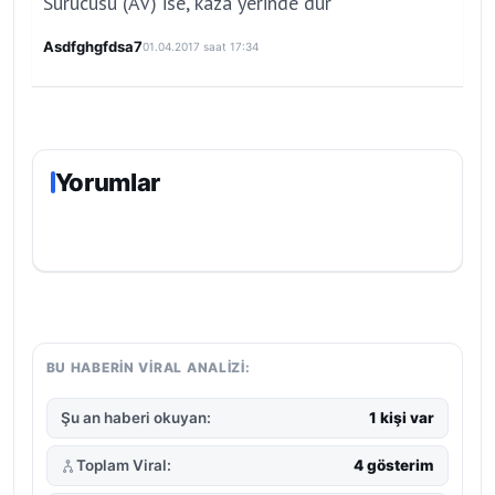
Sürücüsü (AV) ise, kaza yerinde dur
Asdfghgfdsa7
01.04.2017 saat 17:34
Yorumlar
BU HABERIN VIRAL ANALIZI:
Şu an haberi okuyan:
1 kişi var
Toplam Viral:
4 gösterim