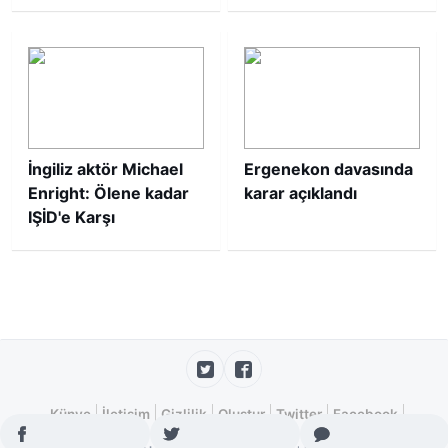
İngiliz aktör Michael
Ergenekon davasında
Enright: Ölene kadar
karar açıklandı
IŞİD'e Karşı
savaşacağım
Künye
İletişim
Gizlilik
Oluştur
Twitter
Facebook