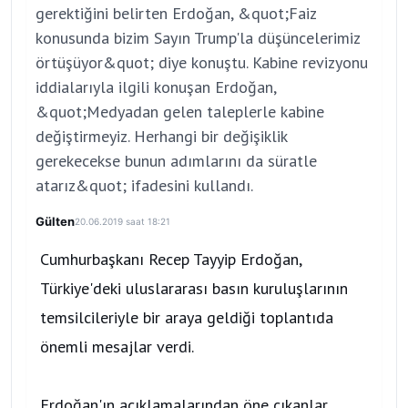
gerektiğini belirten Erdoğan, &quot;Faiz
konusunda bizim Sayın Trump'la düşüncelerimiz
örtüşüyor&quot; diye konuştu. Kabine revizyonu
iddialarıyla ilgili konuşan Erdoğan,
&quot;Medyadan gelen taleplerle kabine
değiştirmeyiz. Herhangi bir değişiklik
gerekecekse bunun adımlarını da süratle
atarız&quot; ifadesini kullandı.
Gülten
20.06.2019 saat 18:21
Cumhurbaşkanı Recep Tayyip Erdoğan,
Türkiye'deki uluslararası basın kuruluşlarının
temsilcileriyle bir araya geldiği toplantıda
önemli mesajlar verdi.
Erdoğan'ın açıklamalarından öne çıkanlar