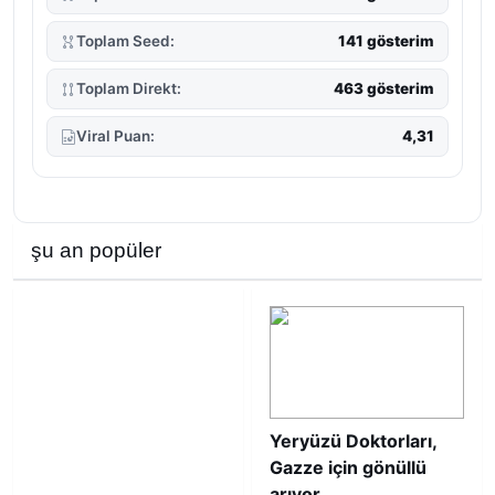
Toplam Seed:
141 gösterim
Toplam Direkt:
463 gösterim
Viral Puan:
4,31
şu an popüler
Yeryüzü Doktorları,
Gazze için gönüllü
arıyor